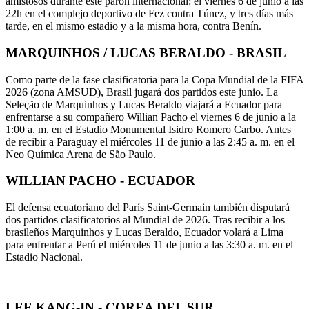
amistosos durante este parón internacional: el viernes 6 de junio a las
22h en el complejo deportivo de Fez contra Túnez, y tres días más
tarde, en el mismo estadio y a la misma hora, contra Benín.
MARQUINHOS / LUCAS BERALDO - BRASIL
Como parte de la fase clasificatoria para la Copa Mundial de la FIFA
2026 (zona AMSUD), Brasil jugará dos partidos este junio. La
Seleção de Marquinhos y Lucas Beraldo viajará a Ecuador para
enfrentarse a su compañero Willian Pacho el viernes 6 de junio a la
1:00 a. m. en el Estadio Monumental Isidro Romero Carbo. Antes
de recibir a Paraguay el miércoles 11 de junio a las 2:45 a. m. en el
Neo Química Arena de São Paulo.
WILLIAN PACHO - ECUADOR
El defensa ecuatoriano del París Saint-Germain también disputará
dos partidos clasificatorios al Mundial de 2026. Tras recibir a los
brasileños Marquinhos y Lucas Beraldo, Ecuador volará a Lima
para enfrentar a Perú el miércoles 11 de junio a las 3:30 a. m. en el
Estadio Nacional.
LEE KANG-IN - COREA DEL SUR