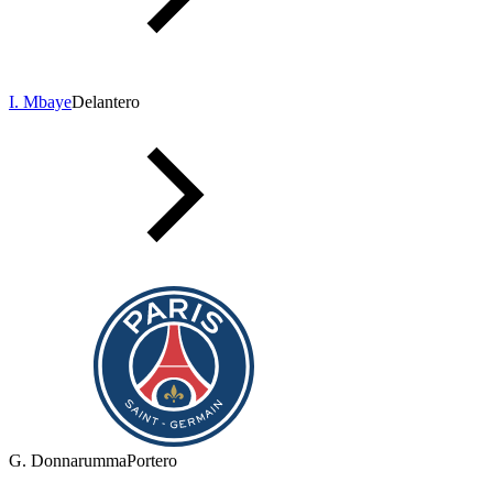
I. Mbaye
Delantero
G. Donnarumma
Portero