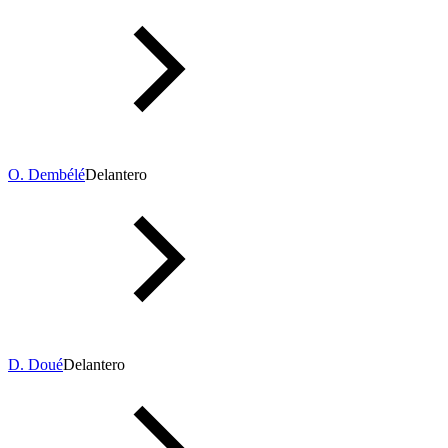
O. Dembélé
Delantero
D. Doué
Delantero