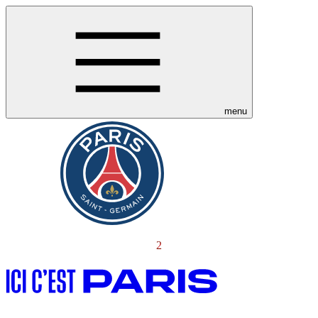
menu
2