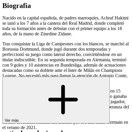
Biografia
Nacido en la capital española, de padres marroquíes, Achraf Hakimi
se unió a los 7 años a la cantera del Real Madrid, donde completó
toda su formación antes de debutar con el primer equipo a los 18
años, de la mano de Zinedine Zidane.
Tras conquistar la Liga de Campeones con los blancos, se marchó al
Borussia Dortmund, donde jugó durante dos temporadas y
perfeccionó su juego como lateral derecho, convirtiéndose en un
titular indiscutible. En su segunda temporada en Alemania, terminó
con 9 goles y 10 asistencias en Bundesliga, además de actuaciones
destacadas como su doblete ante el Inter de Milán en Champions
League. No necesitó más para llamar la atención de Antonio Conte,
quien lo fichó en el verano siguiente.
En Italia, este veloz contragolpeador volvió a ser decisivo en 15
ocasiones y conquistó el título de la Serie A, que el Inter no ganaba
desde hacía 10 años. Era el sexto título personal del joven jugador,
por entonces de 22 años, considerado ya como la gran esperanza del
fútbol marroquí de su generación.
Ver más
Recién coronado, Hakimi fue fichado por el Paris Saint-Germain en
el verano de 2021.