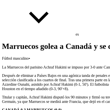
es
Marruecos golea a Canadá y se cl
Fútbol masculino
•
La Marruecos del parisino Achraf Hakimi se impuso por 3-0 ante Can
Después de eliminar a Países Bajos en una agónica tanda de penales en
selección clasificada a los cuartos de final. Tras una primera parte 
Azzedine Ounahi, asistido por Achraf Hakimi (0-1, 50'). El futbolista
Houston en el tiempo añadido (0-3, 90'+8).
Titular y capitán, Achraf Hakimi disputó los 90 minutos y firmó su ter
Germain, ya que Marruecos se medirá ante Francia, que dejó en el ca
CANADÁ 0-3 MARRUECOS (0-0)