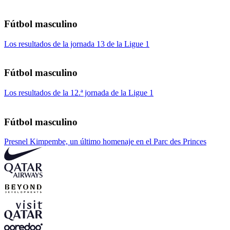
Fútbol masculino
Los resultados de la jornada 13 de la Ligue 1
Fútbol masculino
Los resultados de la 12.ª jornada de la Ligue 1
Fútbol masculino
Presnel Kimpembe, un último homenaje en el Parc des Princes