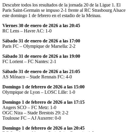
Descubre todos los resultados de la jornada 20 de la Ligue 1. El
Paris Saint-Germain se impuso 2-1 frente al RC Strasbourg Alsace
este domingo 1 de febrero en el estadio de la Meinau.
Viernes 30 de enero de 2026 a las 20:45
RC Lens – Havre AC: 1-0
Sábado 31 de enero de 2026 a las 17:00
Paris FC – Olympique de Marsella: 2-2
Sábado 31 de enero de 2026 a las 19:00
FC Lorient – FC Nantes: 2-1
Sábado 31 de enero de 2026 a las 21:05
AS Mónaco – Stade Rennais FC: 4-0
Domingo 1 de febrero de 2026 a las 15:00
Olympique de Lyon – LOSC Lille: 1-0
Domingo 1 de febrero de 2026 a las 17:15
Angers SCO – FC Metz: 1-0
OGC Niza – Stade Brestois 29: 2-2
Toulouse FC – AJ Auxerre: 0-0
Domingo 1 de febrero de 2026 a las 20:45