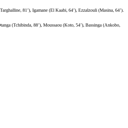
rghalline, 81’), Igamane (El Kaabi, 64’), Ezzalzouli (Masina, 64’).
nga (Tchibinda, 88’), Moussaou (Koto, 54’), Bassinga (Ankobo,