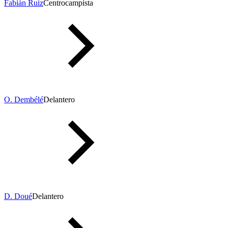
Fabián Ruiz
Centrocampista
O. Dembélé
Delantero
D. Doué
Delantero