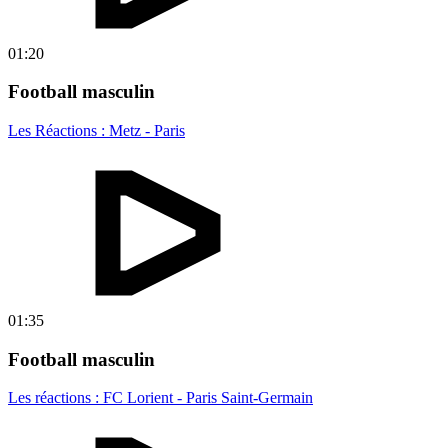
01:20
Football masculin
Les Réactions : Metz - Paris
01:35
Football masculin
Les réactions : FC Lorient - Paris Saint-Germain