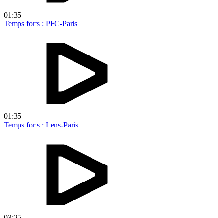
01:35
Temps forts : PFC-Paris
01:35
Temps forts : Lens-Paris
03:25