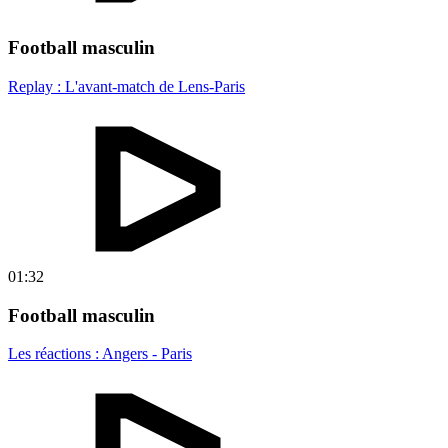
Football masculin
Replay : L'avant-match de Lens-Paris
01:32
Football masculin
Les réactions : Angers - Paris