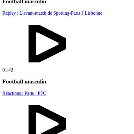
Football masculin
Replay : L'avant-match de Sporting-Paris à Lisbonne
01:42
Football masculin
Réactions : Paris - PFC