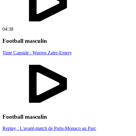
04:38
Football masculin
Time Capsule : Warren Zaïre-Emery
Football masculin
Replay : L'avant-match de Paris-Monaco au Parc