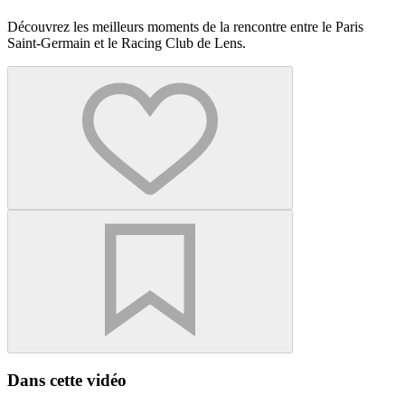
Découvrez les meilleurs moments de la rencontre entre le Paris
Saint-Germain et le Racing Club de Lens.
Dans cette vidéo