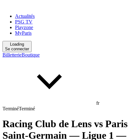
Actualités
PSG TV
Playzone
MyParis
Loading
Se connecter
Billetterie
Boutique
fr
Terminé
Terminé
Racing Club de Lens
vs
Paris
Saint-Germain
— Ligue 1
—