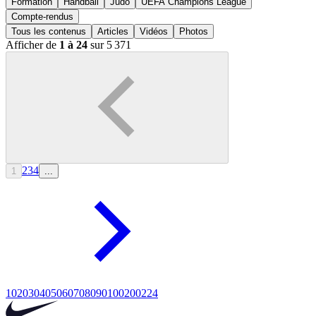
Formation
Handball
Judo
UEFA Champions League
Compte-rendus
Tous les contenus
Articles
Vidéos
Photos
Afficher de
1 à 24
sur 5 371
2
3
4
1
...
10
20
30
40
50
60
70
80
90
100
200
224