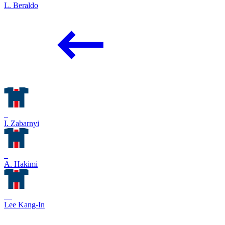
L. Beraldo
6
I. Zabarnyi
2
A. Hakimi
19
Lee Kang-In