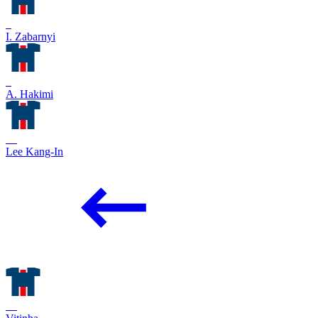
6
I. Zabarnyi
2
A. Hakimi
19
Lee Kang-In
17