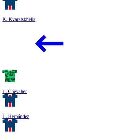
7
K. Kvaratskhelia
30
L. Chevalier
21
L. Hernández
4