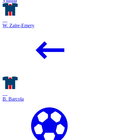
Vitinha
33
W. Zaïre-Emery
29
B. Barcola