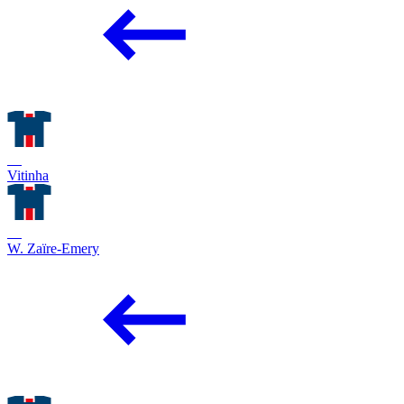
17
Vitinha
33
W. Zaïre-Emery