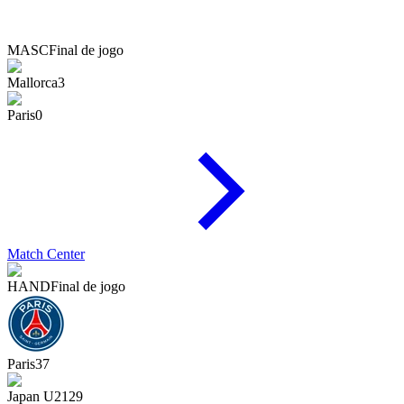
MASC
Final de jogo
Mallorca
3
Paris
0
Match Center
HAND
Final de jogo
Paris
37
Japan U21
29