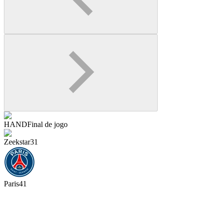
HAND
Final de jogo
Zeekstar
31
Paris
41