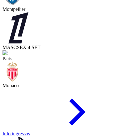
Montpellier
MASC
SEX 4 SET
Paris
Monaco
Info ingressos