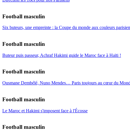
Football masculin
Six buteurs, une empreinte : la Coupe du monde aux couleurs parisie
Football masculin
Buteur puis passeur, Achraf Hakimi guide le Maroc face à Haïti !
Football masculin
Ousmane Dembélé, Nuno Mendes… Paris toujours au cœur du Mond
Football masculin
Le Maroc et Hakimi s'imposent face à l'Écosse
Football masculin