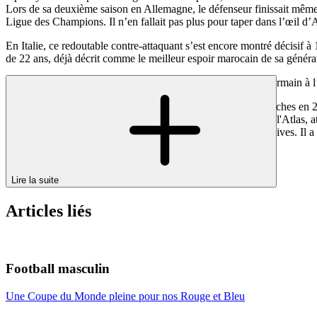
Lors de sa deuxième saison en Allemagne, le défenseur finissait même
Ligue des Champions. Il n’en fallait pas plus pour taper dans l’œil d’A
En Italie, ce redoutable contre-attaquant s’est encore montré décisif 
de 22 ans, déjà décrit comme le meilleur espoir marocain de sa généra
Fraîchement sacré, Hakimi a été recruté par le Paris Saint-Germain à l
Il a intégré rapidement le onze parisien où il a disputé 40 matches e
artisans d’une Coupe du monde historique pour les Lions de l'Atlas, att
pleine avec 39 matches disputés pour 5 buts et 5 passes décisives. Il
Lire la suite
Articles liés
Football masculin
Une Coupe du Monde pleine pour nos Rouge et Bleu