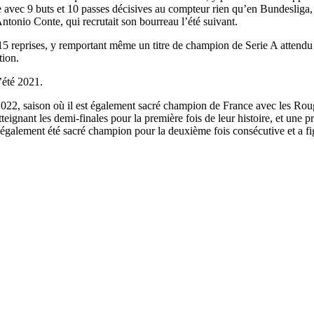
 avec 9 buts et 10 passes décisives au compteur rien qu’en Bundesliga,
ntonio Conte, qui recrutait son bourreau l’été suivant.
à 15 reprises, y remportant même un titre de champion de Serie A attendu
tion.
’été 2021.
n 2022, saison où il est également sacré champion de France avec les Rou
eignant les demi-finales pour la première fois de leur histoire, et une p
 a également été sacré champion pour la deuxième fois consécutive et a 