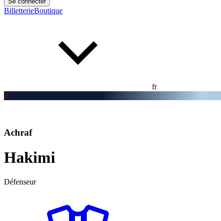
Se connecter
Billetterie
Boutique
fr
2
Achraf
Hakimi
Défenseur