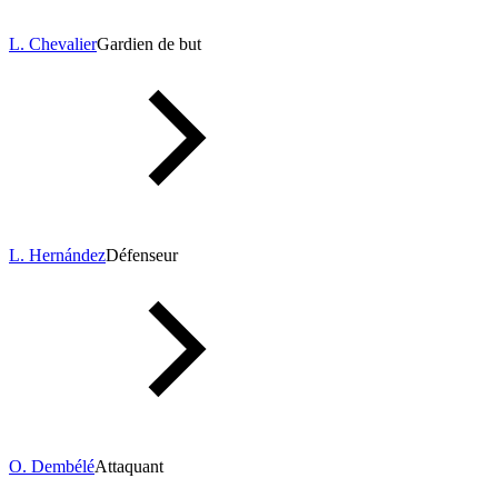
L. Chevalier
Gardien de but
L. Hernández
Défenseur
O. Dembélé
Attaquant