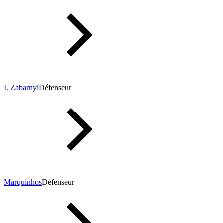
I. Zabarnyi
Défenseur
Marquinhos
Défenseur