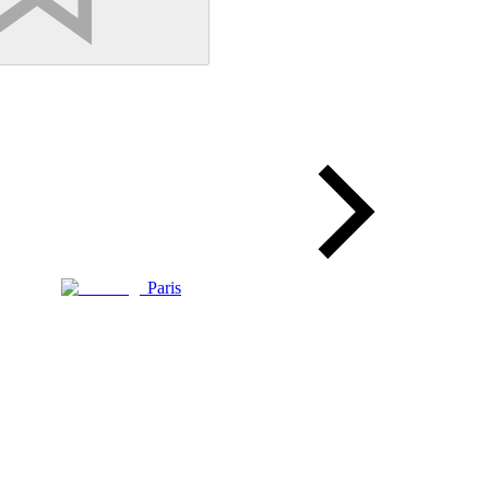
Paris