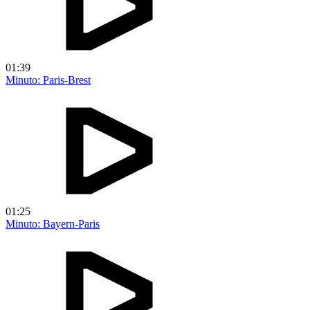
01:39
Minuto: Paris-Brest
01:25
Minuto: Bayern-Paris