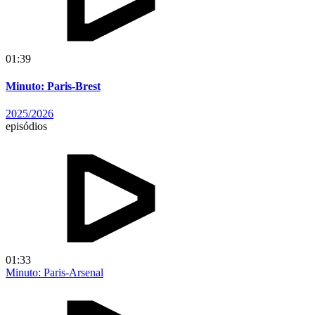
01:39
Minuto: Paris-Brest
2025/2026
episódios
01:33
Minuto: Paris-Arsenal