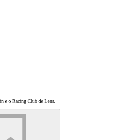
in e o Racing Club de Lens.