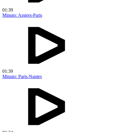
01:39
Minuto: Angers-Paris
01:39
Minuto: Paris-Nantes