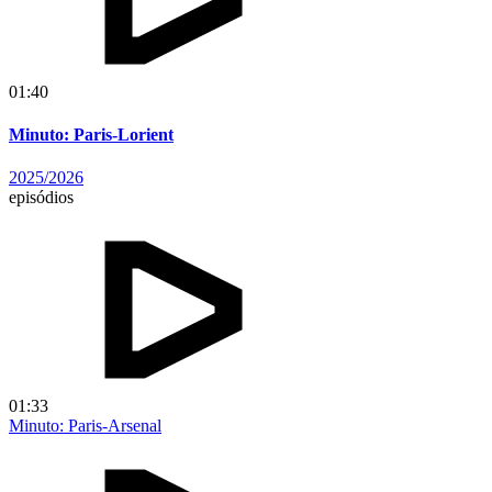
01:40
Minuto: Paris-Lorient
2025/2026
episódios
01:33
Minuto: Paris-Arsenal