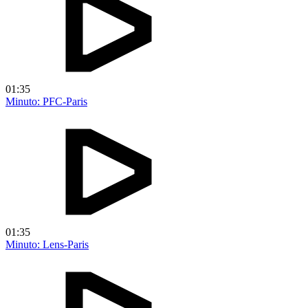
01:35
Minuto: PFC-Paris
01:35
Minuto: Lens-Paris