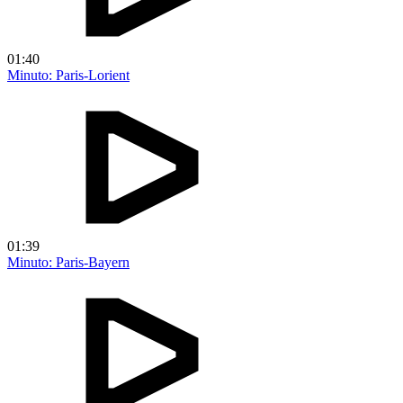
01:40
Minuto: Paris-Lorient
01:39
Minuto: Paris-Bayern