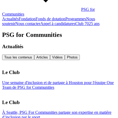
PSG for
Communities
Actualités
Fondation
Fonds de dotation
Programmes
Nous
soutenir
Nous contacter
Appel à candidatures
Club 70
25 ans
PSG for Communities
Actualités
Tous les contenus
Articles
Vidéos
Photos
Le Club
Une semaine d'inclusion et de partage à Houston pour l'équipe One
Team de PSG for Communities
Le Club
À Seattle, PSG For Communities partage son expertise en matière
d’inclusion par le sport