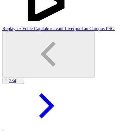
Replay : « Veille Capitale » avant Liverpool au Campus PSG
2
3
4
1
...