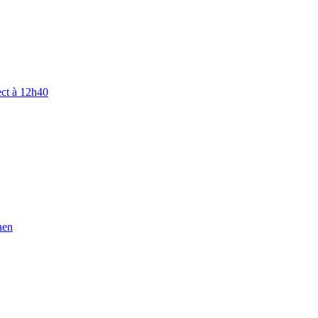
ect à 12h40
hen