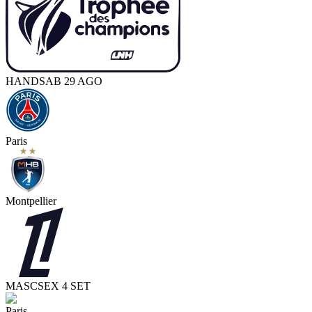
HAND
SAB 29 AGO
Paris
Montpellier
MASC
SEX 4 SET
Paris