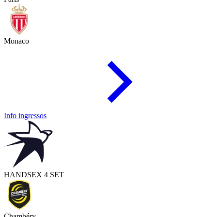
Monaco
Info ingressos
HAND
SEX 4 SET
Chambéry