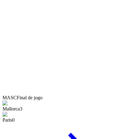
MASC
Final de jogo
Mallorca
3
Paris
0