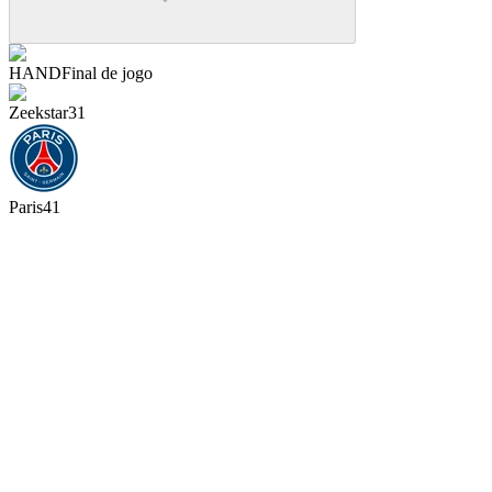
HAND
Final de jogo
Zeekstar
31
Paris
41