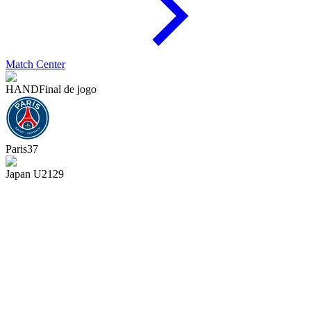
Match Center
HAND
Final de jogo
Paris
37
Japan U21
29