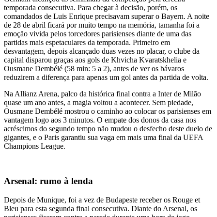
temporada consecutiva. Para chegar à decisão, porém, os
comandados de Luis Enrique precisavam superar o Bayern. A noite
de 28 de abril ficará por muito tempo na memória, tamanha foi a
emoção vivida pelos torcedores parisienses diante de uma das
partidas mais espetaculares da temporada. Primeiro em
desvantagem, depois alcançado duas vezes no placar, o clube da
capital disparou graças aos gols de Khvicha Kvaratskhelia e
Ousmane Dembélé (58 min: 5 a 2), antes de ver os bávaros
reduzirem a diferença para apenas um gol antes da partida de volta.
Na Allianz Arena, palco da histórica final contra a Inter de Milão
quase um ano antes, a magia voltou a acontecer. Sem piedade,
Ousmane Dembélé mostrou o caminho ao colocar os parisienses em
vantagem logo aos 3 minutos. O empate dos donos da casa nos
acréscimos do segundo tempo não mudou o desfecho deste duelo de
gigantes, e o Paris garantiu sua vaga em mais uma final da UEFA
Champions League.
Arsenal: rumo à lenda
Depois de Munique, foi a vez de Budapeste receber os Rouge et
Bleu para esta segunda final consecutiva. Diante do Arsenal, os