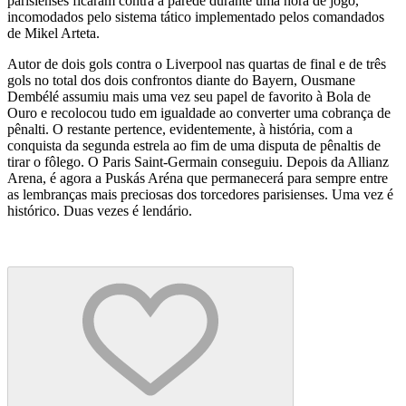
parisienses ficaram contra a parede durante uma hora de jogo,
incomodados pelo sistema tático implementado pelos comandados
de Mikel Arteta.
Autor de dois gols contra o Liverpool nas quartas de final e de três
gols no total dos dois confrontos diante do Bayern, Ousmane
Dembélé assumiu mais uma vez seu papel de favorito à Bola de
Ouro e recolocou tudo em igualdade ao converter uma cobrança de
pênalti. O restante pertence, evidentemente, à história, com a
conquista da segunda estrela ao fim de uma disputa de pênaltis de
tirar o fôlego. O Paris Saint-Germain conseguiu. Depois da Allianz
Arena, é agora a Puskás Aréna que permanecerá para sempre entre
as lembranças mais preciosas dos torcedores parisienses. Uma vez é
histórico. Duas vezes é lendário.