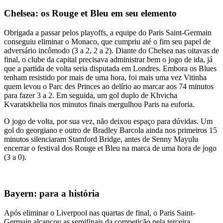
Chelsea: os Rouge et Bleu em seu elemento
Obrigada a passar pelos playoffs, a equipe do Paris Saint-Germain
conseguiu eliminar o Monaco, que cumpriu até o fim seu papel de
adversário incômodo (3 a 2, 2 a 2). Diante do Chelsea nas oitavas de
final, o clube da capital precisava administrar bem o jogo de ida, já
que a partida de volta seria disputada em Londres. Embora os Blues
tenham resistido por mais de uma hora, foi mais uma vez Vitinha
quem levou o Parc des Princes ao delírio ao marcar aos 74 minutos
para fazer 3 a 2. Em seguida, um gol duplo de Khvicha
Kvaratskhelia nos minutos finais mergulhou Paris na euforia.
O jogo de volta, por sua vez, não deixou espaço para dúvidas. Um
gol do georgiano e outro de Bradley Barcola ainda nos primeiros 15
minutos silenciaram Stamford Bridge, antes de Senny Mayulu
encerrar o festival dos Rouge et Bleu na marca de uma hora de jogo
(3 a 0).
Bayern: para a história
Após eliminar o Liverpool nas quartas de final, o Paris Saint-
Germain alcançou as semifinais da competição pela terceira