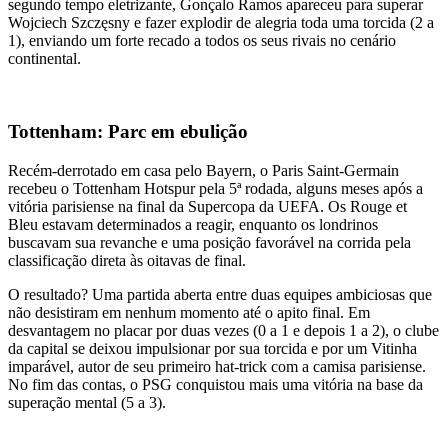
segundo tempo eletrizante, Gonçalo Ramos apareceu para superar
Wojciech Szczęsny e fazer explodir de alegria toda uma torcida (2 a
1), enviando um forte recado a todos os seus rivais no cenário
continental.
Tottenham: Parc em ebulição
Recém-derrotado em casa pelo Bayern, o Paris Saint-Germain
recebeu o Tottenham Hotspur pela 5ª rodada, alguns meses após a
vitória parisiense na final da Supercopa da UEFA. Os Rouge et
Bleu estavam determinados a reagir, enquanto os londrinos
buscavam sua revanche e uma posição favorável na corrida pela
classificação direta às oitavas de final.
O resultado? Uma partida aberta entre duas equipes ambiciosas que
não desistiram em nenhum momento até o apito final. Em
desvantagem no placar por duas vezes (0 a 1 e depois 1 a 2), o clube
da capital se deixou impulsionar por sua torcida e por um Vitinha
imparável, autor de seu primeiro hat-trick com a camisa parisiense.
No fim das contas, o PSG conquistou mais uma vitória na base da
superação mental (5 a 3).