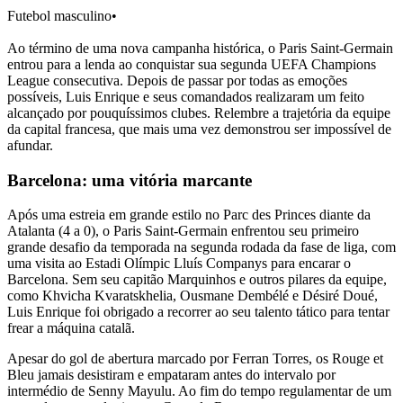
Futebol masculino
•
Ao término de uma nova campanha histórica, o Paris Saint-Germain
entrou para a lenda ao conquistar sua segunda UEFA Champions
League consecutiva. Depois de passar por todas as emoções
possíveis, Luis Enrique e seus comandados realizaram um feito
alcançado por pouquíssimos clubes. Relembre a trajetória da equipe
da capital francesa, que mais uma vez demonstrou ser impossível de
afundar.
Barcelona: uma vitória marcante
Após uma estreia em grande estilo no Parc des Princes diante da
Atalanta (4 a 0), o Paris Saint-Germain enfrentou seu primeiro
grande desafio da temporada na segunda rodada da fase de liga, com
uma visita ao Estadi Olímpic Lluís Companys para encarar o
Barcelona. Sem seu capitão Marquinhos e outros pilares da equipe,
como Khvicha Kvaratskhelia, Ousmane Dembélé e Désiré Doué,
Luis Enrique foi obrigado a recorrer ao seu talento tático para tentar
frear a máquina catalã.
Apesar do gol de abertura marcado por Ferran Torres, os Rouge et
Bleu jamais desistiram e empataram antes do intervalo por
intermédio de Senny Mayulu. Ao fim do tempo regulamentar de um