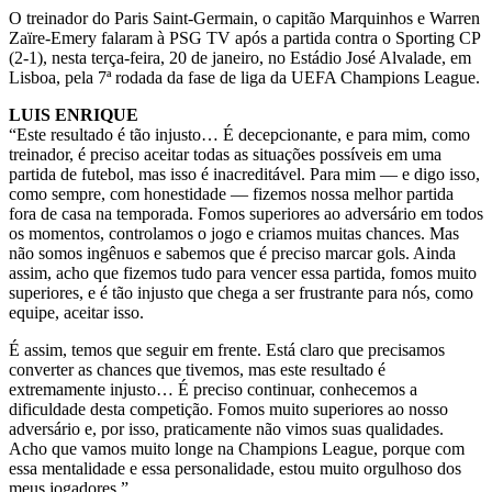
O treinador do Paris Saint-Germain, o capitão Marquinhos e Warren
Zaïre-Emery falaram à PSG TV após a partida contra o Sporting CP
(2-1), nesta terça-feira, 20 de janeiro, no Estádio José Alvalade, em
Lisboa, pela 7ª rodada da fase de liga da UEFA Champions League.
LUIS ENRIQUE
“Este resultado é tão injusto… É decepcionante, e para mim, como
treinador, é preciso aceitar todas as situações possíveis em uma
partida de futebol, mas isso é inacreditável. Para mim — e digo isso,
como sempre, com honestidade — fizemos nossa melhor partida
fora de casa na temporada. Fomos superiores ao adversário em todos
os momentos, controlamos o jogo e criamos muitas chances. Mas
não somos ingênuos e sabemos que é preciso marcar gols. Ainda
assim, acho que fizemos tudo para vencer essa partida, fomos muito
superiores, e é tão injusto que chega a ser frustrante para nós, como
equipe, aceitar isso.
É assim, temos que seguir em frente. Está claro que precisamos
converter as chances que tivemos, mas este resultado é
extremamente injusto… É preciso continuar, conhecemos a
dificuldade desta competição. Fomos muito superiores ao nosso
adversário e, por isso, praticamente não vimos suas qualidades.
Acho que vamos muito longe na Champions League, porque com
essa mentalidade e essa personalidade, estou muito orgulhoso dos
meus jogadores.”