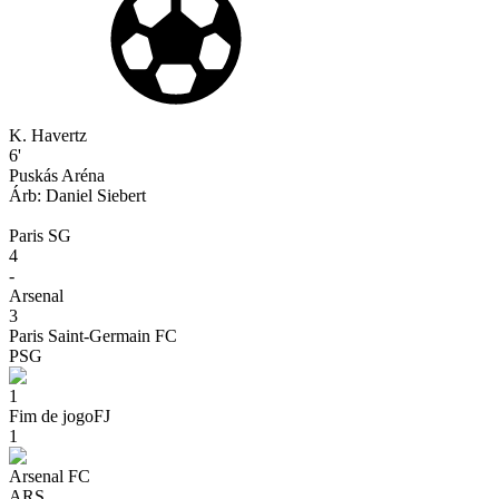
K. Havertz
6'
Puskás Aréna
Árb:
Daniel
Siebert
Paris SG
4
-
Arsenal
3
Paris Saint-Germain FC
PSG
1
Fim de jogo
FJ
1
Arsenal FC
ARS