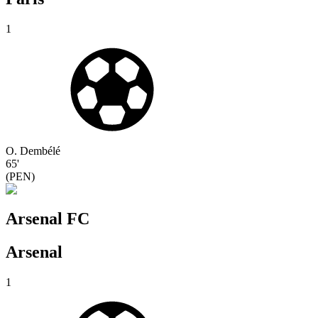
1
O. Dembélé
65'
(
PEN
)
Arsenal FC
Arsenal
1