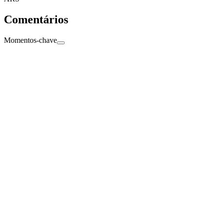
Comentários
Momentos-chave
penaltyShootout
120'
+11'
+
11'