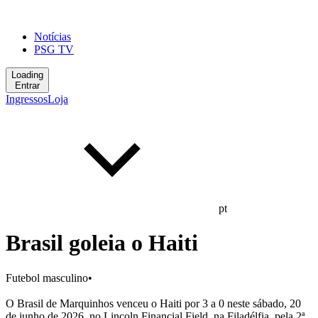
Notícias
PSG TV
Loading
Entrar
Ingressos
Loja
pt
Brasil goleia o Haiti
Futebol masculino
•
O Brasil de Marquinhos venceu o Haiti por 3 a 0 neste sábado, 20
de junho de 2026, no Lincoln Financial Field, na Filadélfia, pela 2ª