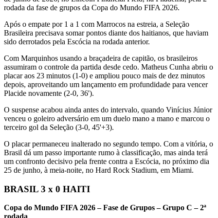
rodada da fase de grupos da Copa do Mundo FIFA 2026.
Após o empate por 1 a 1 com Marrocos na estreia, a Seleção
Brasileira precisava somar pontos diante dos haitianos, que haviam
sido derrotados pela Escócia na rodada anterior.
Com Marquinhos usando a braçadeira de capitão, os brasileiros
assumiram o controle da partida desde cedo. Matheus Cunha abriu o
placar aos 23 minutos (1-0) e ampliou pouco mais de dez minutos
depois, aproveitando um lançamento em profundidade para vencer
Placide novamente (2-0, 36').
O suspense acabou ainda antes do intervalo, quando Vinícius Júnior
venceu o goleiro adversário em um duelo mano a mano e marcou o
terceiro gol da Seleção (3-0, 45'+3).
O placar permaneceu inalterado no segundo tempo. Com a vitória, o
Brasil dá um passo importante rumo à classificação, mas ainda terá
um confronto decisivo pela frente contra a Escócia, no próximo dia
25 de junho, à meia-noite, no Hard Rock Stadium, em Miami.
BRASIL 3 x 0 HAITI
Copa do Mundo FIFA 2026 – Fase de Grupos – Grupo C – 2ª
rodada