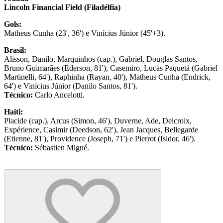
Lincoln Financial Field (Filadélfia)
Gols:
Matheus Cunha (23', 36') e Vinícius Júnior (45'+3).
Brasil:
Alisson, Danilo, Marquinhos (cap.), Gabriel, Douglas Santos,
Bruno Guimarães (Ederson, 81'), Casemiro, Lucas Paquetá (Gabriel
Martinelli, 64'), Raphinha (Rayan, 40'), Matheus Cunha (Endrick,
64') e Vinícius Júnior (Danilo Santos, 81').
Técnico:
Carlo Ancelotti.
Haiti:
Placide (cap.), Arcus (Simon, 46'), Duverne, Ade, Delcroix,
Expérience, Casimir (Deedson, 62'), Jean Jacques, Bellegarde
(Etienne, 81'), Providence (Joseph, 71') e Pierrot (Isidor, 46').
Técnico:
Sébastien Migné.