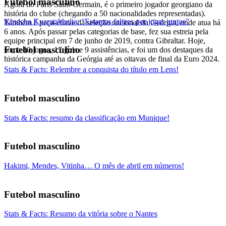
Futebol masculino
Agora no Paris Saint-Germain, é o primeiro jogador georgiano da
história do clube (chegando a 50 nacionalidades representadas).
Khvicha Kvaratskhelia: “Estamos felizes por jogar juntos”
Também é peça-chave da seleção nacional da Geórgia, onde atua há
6 anos. Após passar pelas categorias de base, fez sua estreia pela
equipe principal em 7 de junho de 2019, contra Gibraltar. Hoje,
Futebol masculino
soma 40 jogos, 17 gols e 9 assistências, e foi um dos destaques da
histórica campanha da Geórgia até as oitavas de final da Euro 2024.
Stats & Facts: Relembre a conquista do título em Lens!
Futebol masculino
Stats & Facts: resumo da classificação em Munique!
Futebol masculino
Hakimi, Mendes, Vitinha… O mês de abril em números!
Futebol masculino
Stats & Facts: Resumo da vitória sobre o Nantes