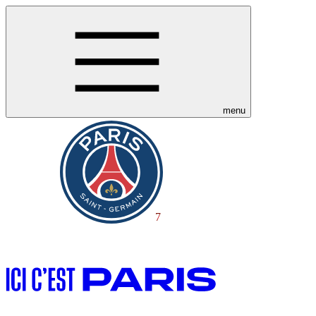
menu
7