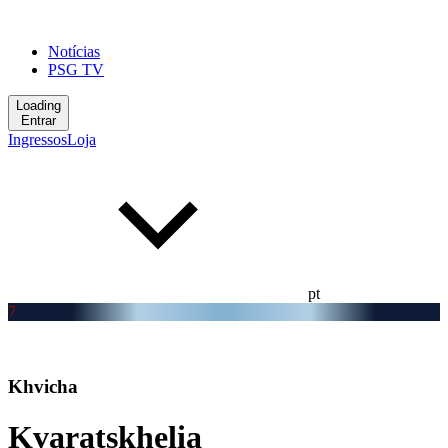
Notícias
PSG TV
Loading
Entrar
Ingressos
Loja
pt
7
Khvicha
Kvaratskhelia