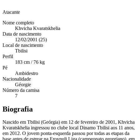
Atacante
Nome completo
Khvicha Kvaratskhelia
Data de nascimento
12/02/2001 (25)
Local de nascimento
Tbilisi
Perfil
183 cm / 76 kg
Pé
Ambidestro
Nacionalidade
Géorgie
Número da camisa
7
Biografia
Nascido em Tbilisi (Geórgia) em 12 de fevereiro de 2001, Khvicha
Kvaratskhelia ingressou no clube local Dinamo Tbilisi aos 11 anos,
em 2012. O jovem ponta-esquerda passou por todas as etapas da
base antes de estrear na Erovnuli Liga (campeonato georgiano), em