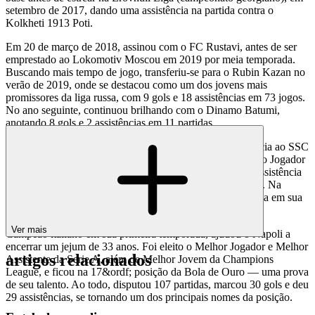
setembro de 2017, dando uma assistência na partida contra o
Kolkheti 1913 Poti.
Em 20 de março de 2018, assinou com o FC Rustavi, antes de ser
emprestado ao Lokomotiv Moscou em 2019 por meia temporada.
Buscando mais tempo de jogo, transferiu-se para o Rubin Kazan no
verão de 2019, onde se destacou como um dos jovens mais
promissores da liga russa, com 9 gols e 18 assistências em 73 jogos.
No ano seguinte, continuou brilhando com o Dinamo Batumi,
anotando 8 gols e 2 assistências em 11 partidas.
Sua ascensão seguiu em ritmo acelerado com a transferência ao SSC
Napoli, em julho de 2022. Logo no primeiro mês, foi eleito Jogador
do Mês da Serie A (agosto de 2022), com um gol e uma assistência
contra o Hellas Verona e um doblete diante do AC Monza. Na
Champions League, também brilhou ao dar uma assistência em sua
estreia contra o Liverpool.
Ver mais
Campeão italiano em sua primeira temporada, ajudou o Napoli a
encerrar um jejum de 33 anos. Foi eleito o Melhor Jogador e Melhor
artigos relacionados
Assistente da Serie A, além de Melhor Jovem da Champions
League, e ficou na 17&ordf; posição da Bola de Ouro — uma prova
de seu talento. Ao todo, disputou 107 partidas, marcou 30 gols e deu
29 assistências, se tornando um dos principais nomes da posição.