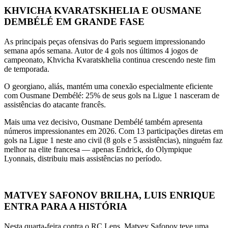
KHVICHA KVARATSKHELIA E OUSMANE
DEMBÉLÉ EM GRANDE FASE
As principais peças ofensivas do Paris seguem impressionando
semana após semana. Autor de 4 gols nos últimos 4 jogos de
campeonato, Khvicha Kvaratskhelia continua crescendo neste fim
de temporada.
O georgiano, aliás, mantém uma conexão especialmente eficiente
com Ousmane Dembélé: 25% de seus gols na Ligue 1 nasceram de
assistências do atacante francês.
Mais uma vez decisivo, Ousmane Dembélé também apresenta
números impressionantes em 2026. Com 13 participações diretas em
gols na Ligue 1 neste ano civil (8 gols e 5 assistências), ninguém faz
melhor na elite francesa — apenas Endrick, do Olympique
Lyonnais, distribuiu mais assistências no período.
MATVEY SAFONOV BRILHA, LUIS ENRIQUE
ENTRA PARA A HISTÓRIA
Nesta quarta-feira contra o RC Lens, Matvey Safonov teve uma