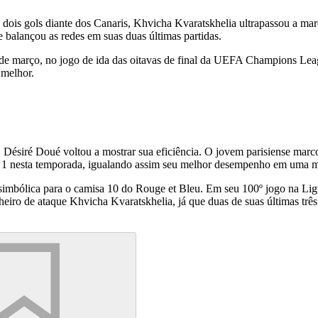
e dois gols diante dos Canaris, Khvicha Kvaratskhelia ultrapassou a m
 balançou as redes em suas duas últimas partidas.
 de março, no jogo de ida das oitavas de final da UEFA Champions Leag
 melhor.
, Désiré Doué voltou a mostrar sua eficiência. O jovem parisiense marco
ue 1 nesta temporada, igualando assim seu melhor desempenho em uma 
ólica para o camisa 10 do Rouge et Bleu. Em seu 100º jogo na Ligue 1
ro de ataque Khvicha Kvaratskhelia, já que duas de suas últimas três