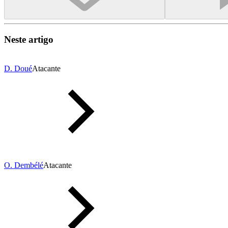
Neste artigo
D. Doué
Atacante
O. Dembélé
Atacante