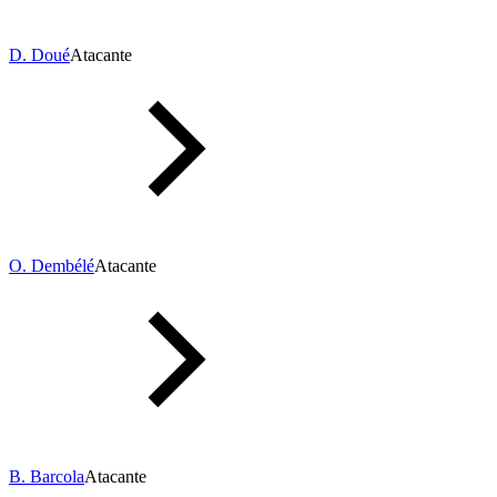
D. Doué
Atacante
O. Dembélé
Atacante
B. Barcola
Atacante