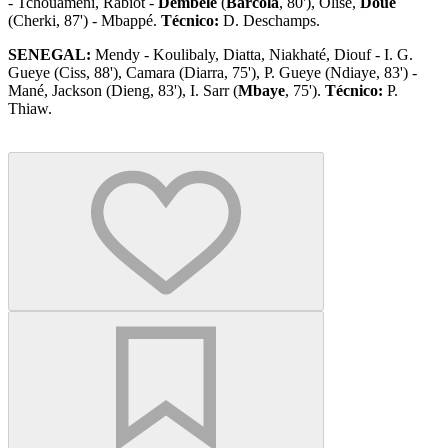
- Tchouaméni, Rabiot -
Dembélé
(
Barcola
, 80'), Olise,
Doué
(Cherki, 87') - Mbappé.
Técnico:
D. Deschamps.
SENEGAL:
Mendy - Koulibaly, Diatta, Niakhaté, Diouf - I. G.
Gueye (Ciss, 88'), Camara (Diarra, 75'), P. Gueye (Ndiaye, 83') -
Mané, Jackson (Dieng, 83'), I. Sarr (
Mbaye
, 75').
Técnico:
P.
Thiaw.