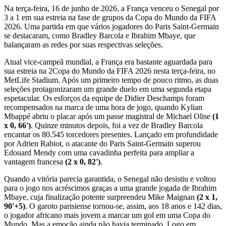
Na terça-feira, 16 de junho de 2026, a França venceu o Senegal por
3 a 1 em sua estreia na fase de grupos da Copa do Mundo da FIFA
2026. Uma partida em que vários jogadores do Paris Saint-Germain
se destacaram, como Bradley Barcola e Ibrahim Mbaye, que
balançaram as redes por suas respectivas seleções.
Atual vice-campeã mundial, a França era bastante aguardada para
sua estreia na 2Copa do Mundo da FIFA 2026 nesta terça-feira, no
MetLife Stadium. Após um primeiro tempo de pouco ritmo, as duas
seleções protagonizaram um grande duelo em uma segunda etapa
espetacular. Os esforços da equipe de Didier Deschamps foram
recompensados na marca de uma hora de jogo, quando Kylian
Mbappé abriu o placar após um passe magistral de Michael Olise
(1
x 0, 66')
. Quinze minutos depois, foi a vez de Bradley Barcola
encantar os 80.545 torcedores presentes. Lançado em profundidade
por Adrien Rabiot, o atacante do Paris Saint-Germain superou
Edouard Mendy com uma cavadinha perfeita para ampliar a
vantagem francesa
(2 x 0, 82')
.
Quando a vitória parecia garantida, o Senegal não desistiu e voltou
para o jogo nos acréscimos graças a uma grande jogada de Ibrahim
Mbaye, cuja finalização potente surpreendeu Mike Maignan
(2 x 1,
90'+5)
. O garoto parisiense tornou-se, assim, aos 18 anos e 142 dias,
o jogador africano mais jovem a marcar um gol em uma Copa do
Mundo. Mas a emoção ainda não havia terminado. Logo em