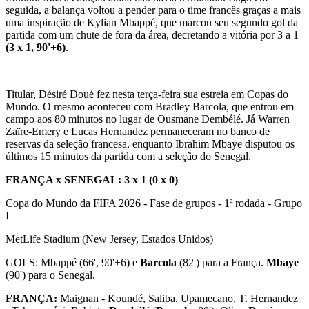
seguida, a balança voltou a pender para o time francês graças a mais
uma inspiração de Kylian Mbappé, que marcou seu segundo gol da
partida com um chute de fora da área, decretando a vitória por 3 a 1
(3 x 1, 90'+6)
.
Titular, Désiré Doué fez nesta terça-feira sua estreia em Copas do
Mundo. O mesmo aconteceu com Bradley Barcola, que entrou em
campo aos 80 minutos no lugar de Ousmane Dembélé. Já Warren
Zaïre-Emery e Lucas Hernandez permaneceram no banco de
reservas da seleção francesa, enquanto Ibrahim Mbaye disputou os
últimos 15 minutos da partida com a seleção do Senegal.
FRANÇA x SENEGAL: 3 x 1 (0 x 0)
Copa do Mundo da FIFA 2026 - Fase de grupos - 1ª rodada - Grupo
I
MetLife Stadium (New Jersey, Estados Unidos)
GOLS: Mbappé (66', 90'+6) e
Barcola
(82') para a França.
Mbaye
(90') para o Senegal.
FRANÇA:
Maignan - Koundé, Saliba, Upamecano, T. Hernandez