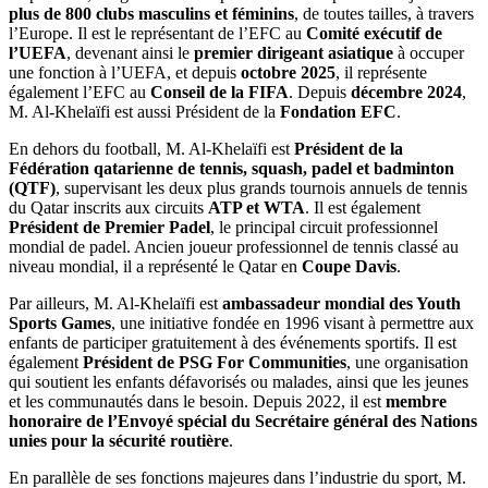
plus de 800 clubs masculins et féminins
, de toutes tailles, à travers
l’Europe. Il est le représentant de l’EFC au
Comité exécutif de
l’UEFA
, devenant ainsi le
premier dirigeant asiatique
à occuper
une fonction à l’UEFA, et depuis
octobre 2025
, il représente
également l’EFC au
Conseil de la FIFA
. Depuis
décembre 2024
,
M. Al-Khelaïfi est aussi Président de la
Fondation EFC
.
En dehors du football, M. Al-Khelaïfi est
Président de la
Fédération qatarienne de tennis, squash, padel et badminton
(QTF)
, supervisant les deux plus grands tournois annuels de tennis
du Qatar inscrits aux circuits
ATP et WTA
. Il est également
Président de Premier Padel
, le principal circuit professionnel
mondial de padel. Ancien joueur professionnel de tennis classé au
niveau mondial, il a représenté le Qatar en
Coupe Davis
.
Par ailleurs, M. Al-Khelaïfi est
ambassadeur mondial des Youth
Sports Games
, une initiative fondée en 1996 visant à permettre aux
enfants de participer gratuitement à des événements sportifs. Il est
également
Président de PSG For Communities
, une organisation
qui soutient les enfants défavorisés ou malades, ainsi que les jeunes
et les communautés dans le besoin. Depuis 2022, il est
membre
honoraire de l’Envoyé spécial du Secrétaire général des Nations
unies pour la sécurité routière
.
En parallèle de ses fonctions majeures dans l’industrie du sport, M.