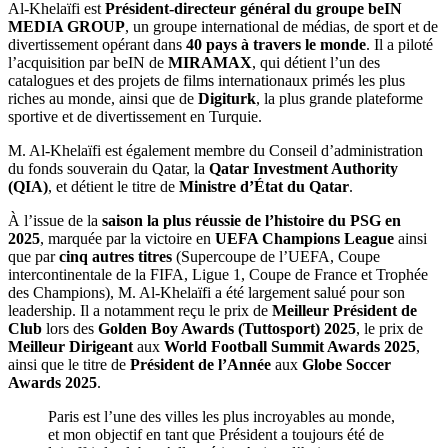
Al-Khelaïfi est
Président-directeur général du groupe beIN
MEDIA GROUP
, un groupe international de médias, de sport et de
divertissement opérant dans
40 pays à travers le monde
. Il a piloté
l’acquisition par beIN de
MIRAMAX
, qui détient l’un des
catalogues et des projets de films internationaux primés les plus
riches au monde, ainsi que de
Digiturk
, la plus grande plateforme
sportive et de divertissement en Turquie.
M. Al-Khelaïfi est également membre du Conseil d’administration
du fonds souverain du Qatar, la
Qatar Investment Authority
(QIA)
, et détient le titre de
Ministre d’État du Qatar
.
À l’issue de la
saison la plus réussie de l’histoire du PSG en
2025
, marquée par la victoire en
UEFA Champions League
ainsi
que par
cinq autres titres
(Supercoupe de l’UEFA, Coupe
intercontinentale de la FIFA, Ligue 1, Coupe de France et Trophée
des Champions), M. Al-Khelaïfi a été largement salué pour son
leadership. Il a notamment reçu le prix de
Meilleur Président de
Club
lors des
Golden Boy Awards (Tuttosport) 2025
, le prix de
Meilleur Dirigeant
aux
World Football Summit Awards 2025
,
ainsi que le titre de
Président de l’Année
aux
Globe Soccer
Awards 2025
.
Paris est l’une des villes les plus incroyables au monde,
et mon objectif en tant que Président a toujours été de