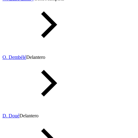
O. Dembélé
Delantero
D. Doué
Delantero