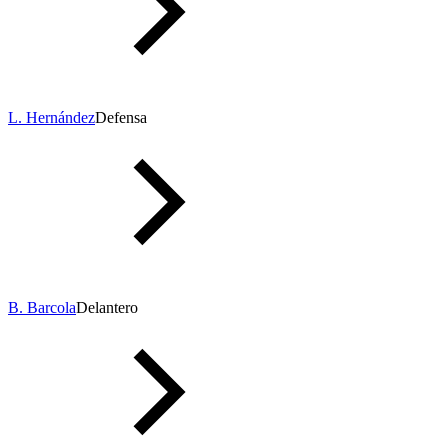
L. Hernández
Defensa
B. Barcola
Delantero