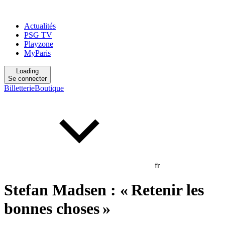
Actualités
PSG TV
Playzone
MyParis
Loading
Se connecter
Billetterie
Boutique
fr
Stefan Madsen : « Retenir les
bonnes choses »