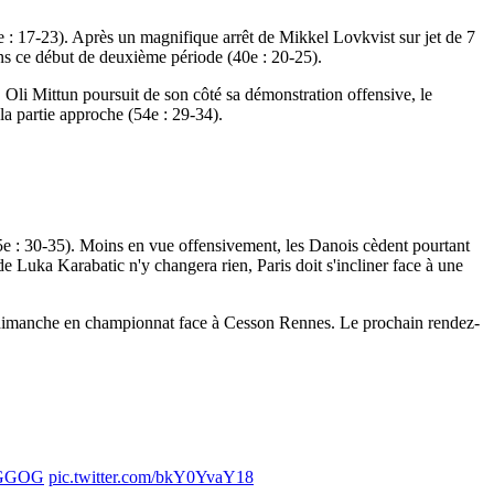
5e : 17-23). Après un magnifique arrêt de Mikkel Lovkvist sur jet de 7
ns ce début de deuxième période (40e : 20-25).
. Oli Mittun poursuit de son côté sa démonstration offensive, le
la partie approche (54e : 29-34).
55e : 30-35). Moins en vue offensivement, les Danois cèdent pourtant
de Luka Karabatic n'y changera rien, Paris doit s'incliner face à une
 ce dimanche en championnat face à Cesson Rennes. Le prochain rendez-
GGOG
pic.twitter.com/bkY0YvaY18