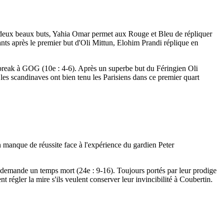
ec deux beaux buts, Yahia Omar permet aux Rouge et Bleu de répliquer
nts après le premier but d'Oli Mittun, Elohim Prandi réplique en
r break à GOG (10e : 4-6). Après un superbe but du Féringien Oli
 les scandinaves ont bien tenu les Parisiens dans ce premier quart
 manque de réussite face à l'expérience du gardien Peter
en demande un temps mort (24e : 9-16). Toujours portés par leur prodige
 régler la mire s'ils veulent conserver leur invincibilité à Coubertin.