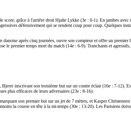
le score, grâce à l'arrière droit Hjalte Lykke (3e : 0-1). En jambes av
 agressives défensivement qui se rendent coup pour coup. Quelques insta
ion danoise après cinq journées, ouvre son compteur et offre un premie
ose le premier temps mort du match (14e : 6-9). Tranchants et agressifs,
erre inscrivant son troisième but sur un contre éclair (16e : 7-12). En
ques plus efficaces de leurs adversaires (23e : 8-16).
olé marquant son premier but sur un jet de 7 mètres, et Kasper Christens
moins la course en tête à la mi-temps (30e : 13-20). Les Parisiens doivent