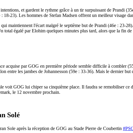
intentions, et gardent le rythme grâce à un tir surpuissant de Prandi (3
38e : 18-23). Les hommes de Stefan Madsen offrent un meilleur visage da
, qui maintiennent l'écart malgré le septième but de Prandi (46e : 23-28)
 total égalé par Elohim quelques minutes plus tard, alors que la fin de 
avance acquise par GOG en première période semble difficile à combler (
llon entre les jambes de Johannesson (59e : 33-36). Mais le dernier but 
pitale voit GOG lui chiper sa cinquième place. Il faudra se remobiliser
emark, le 12 novembre prochain.
an Solé
erran Sole après la réception de GOG au Stade Pierre de Coubertin
#PS