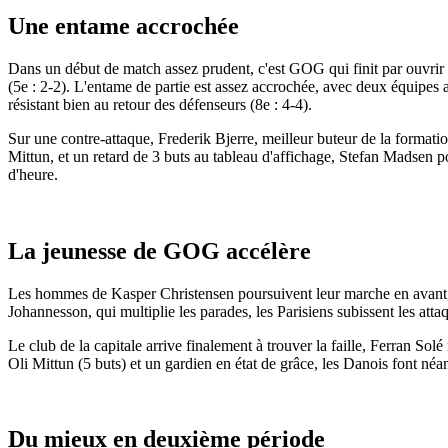
Une entame accrochée
Dans un début de match assez prudent, c'est GOG qui finit par ouvrir 
(5e : 2-2). L'entame de partie est assez accrochée, avec deux équipes
résistant bien au retour des défenseurs (8e : 4-4).
Sur une contre-attaque, Frederik Bjerre, meilleur buteur de la format
Mittun, et un retard de 3 buts au tableau d'affichage, Stefan Madsen p
d'heure.
La jeunesse de GOG accélère
Les hommes de Kasper Christensen poursuivent leur marche en avant, Bj
Johannesson, qui multiplie les parades, les Parisiens subissent les atta
Le club de la capitale arrive finalement à trouver la faille, Ferran S
Oli Mittun (5 buts) et un gardien en état de grâce, les Danois font néan
Du mieux en deuxième période