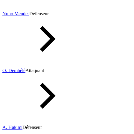
Nuno Mendes
Défenseur
O. Dembélé
Attaquant
A. Hakimi
Défenseur