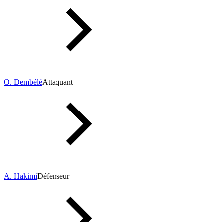
O. Dembélé
Attaquant
A. Hakimi
Défenseur