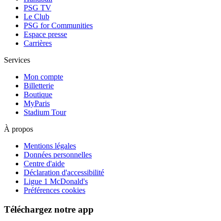
PSG TV
Le Club
PSG for Communities
Espace presse
Carrières
Services
Mon compte
Billetterie
Boutique
MyParis
Stadium Tour
À propos
Mentions légales
Données personnelles
Centre d'aide
Déclaration d'accessibilité
Ligue 1 McDonald's
Préférences cookies
Téléchargez notre app