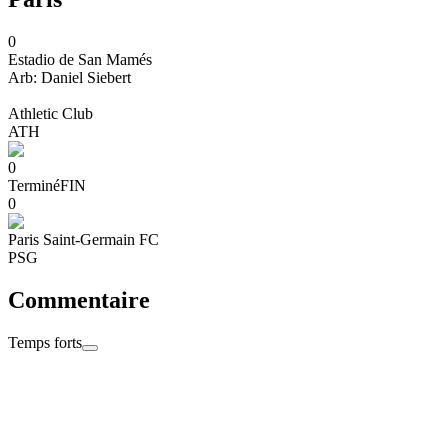
0
Estadio de San Mamés
Arb:
Daniel
Siebert
Athletic Club
ATH
0
Terminé
FIN
0
Paris Saint-Germain FC
PSG
Commentaire
Temps forts
22:53
Merci de nous avoir suivi, on se retrouve très vite et notamment à
Metz samedi pour la 16e journée de Ligue 1 ! Bonne soirée à tous !