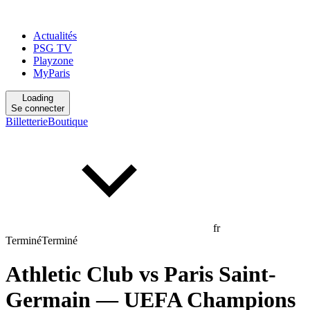
Actualités
PSG TV
Playzone
MyParis
Loading
Se connecter
Billetterie
Boutique
fr
Terminé
Terminé
Athletic Club
vs
Paris Saint-
Germain
— UEFA Champions