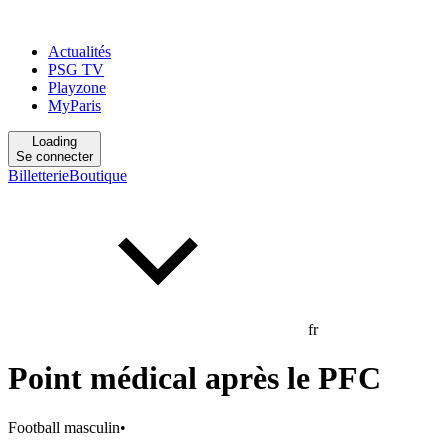
Actualités
PSG TV
Playzone
MyParis
Loading
Se connecter
Billetterie
Boutique
fr
Point médical après le PFC
Football masculin
•