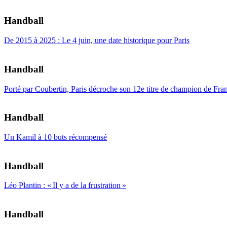
Handball
De 2015 à 2025 : Le 4 juin, une date historique pour Paris
Handball
Porté par Coubertin, Paris décroche son 12e titre de champion de Fra
Handball
Un Kamil à 10 buts récompensé
Handball
Léo Plantin : « Il y a de la frustration »
Handball