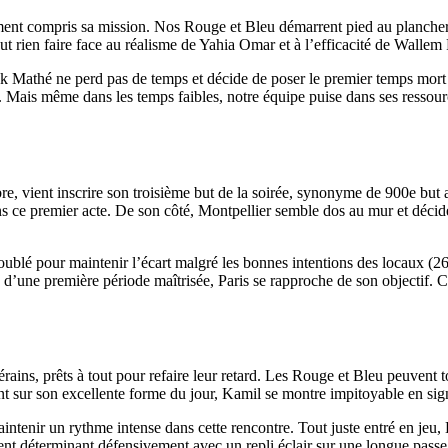
ement compris sa mission. Nos Rouge et Bleu démarrent pied au plancher e
ut rien faire face au réalisme de Yahia Omar et à l’efficacité de Wallem 
ick Mathé ne perd pas de temps et décide de poser le premier temps mort 
8). Mais même dans les temps faibles, notre équipe puise dans ses ressou
re, vient inscrire son troisième but de la soirée, synonyme de 900e but a
ans ce premier acte. De son côté, Montpellier semble dos au mur et décide
blé pour maintenir l’écart malgré les bonnes intentions des locaux (26e 
me d’une première période maîtrisée, Paris se rapproche de son objectif.
iérains, prêts à tout pour refaire leur retard. Les Rouge et Bleu peuvent
t sur son excellente forme du jour, Kamil se montre impitoyable en signa
ntenir un rythme intense dans cette rencontre. Tout juste entré en jeu, 
ment déterminant défensivement avec un repli éclair sur une longue passe