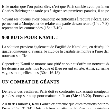
Et le moins que l’on puisse dire, c’est que Paris semble avoir parfait
Charles Bolzinger ne tarde pas à signer ses premières parades, il ne pe
Voyant ses joueurs avoir beaucoup de difficultés à réduire l’écart, Er
permettent à Montpellier de refaire une partie de son retard (14e : 7-
reprennent les commandes (15e : 7-10).
900 BUTS POUR KAMIL !
La solution provient également de l’agilité de Kamil qui, en déséquilib
quatre longueurs d’avance, le club de la capitale se montre à l’aise d
nouveau souffle.
Cependant, Kamil se montre sans pitié ce soir et s’offre un nouveau dou
les derniers instants, nos Rouge et Bleu restent en tête. Ainsi, au ter
vagues montpelliéraines (30e : 16-18).
UN COMBAT DE GÉANTS
De retour des vestiaires, Paris doit se confronter aux assauts montpell
parades coup sur coup pour maintenir l’écart (34e : 18-20). Poursuivan
Au fil des minutes, Raul Gonzalez effectue quelques rotations pour mai
l’écart (44e : 21-24). Déjà précieux en attaque, Elo’ se montre égale