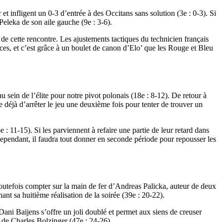
t infligent un 0-3 d’entrée à des Occitans sans solution (3e : 0-3). Si
Peleka de son aile gauche (9e : 3-6).
de cette rencontre. Les ajustements tactiques du technicien français
rces, et c’est grâce à un boulet de canon d’Elo’ que les Rouge et Bleu
u sein de l’élite pour notre pivot polonais (18e : 8-12). De retour à
 déjà d’arrêter le jeu une deuxième fois pour tenter de trouver un
: 11-15). Si les parviennent à refaire une partie de leur retard dans
 Cependant, il faudra tout donner en seconde période pour repousser les
 toutefois compter sur la main de fer d’Andreas Palicka, auteur de deux
nt sa huitième réalisation de la soirée (39e : 20-22).
Dani Baijens s’offre un joli doublé et permet aux siens de creuser
 de Charles Bolzinger (47e : 24-26).