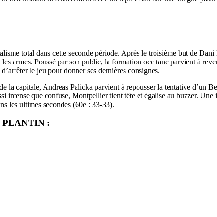
éalisme total dans cette seconde période. Après le troisième but de Dani
é les armes. Poussé par son public, la formation occitane parvient à re
 d’arrêter le jeu pour donner ses dernières consignes.
a capitale, Andreas Palicka parvient à repousser la tentative d’un Ben
 intense que confuse, Montpellier tient tête et égalise au buzzer. Une is
ans les ultimes secondes (60e : 33-33).
PLANTIN :