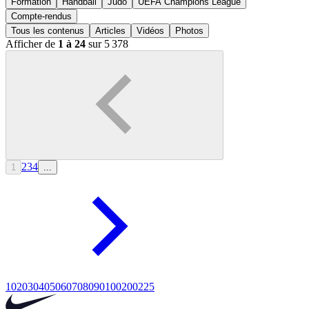
Formation
Handball
Judo
UEFA Champions League
Compte-rendus
Tous les contenus
Articles
Vidéos
Photos
Afficher de
1 à 24
sur 5 378
2
3
4
1
...
10
20
30
40
50
60
70
80
90
100
200
225