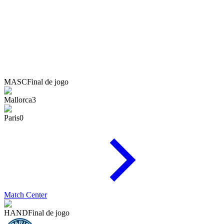
MASC
Final de jogo
Mallorca
3
Paris
0
Match Center
HAND
Final de jogo