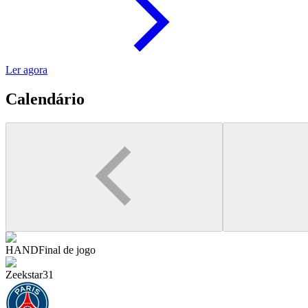
Ler agora
Calendário
HAND
Final de jogo
Zeekstar
31