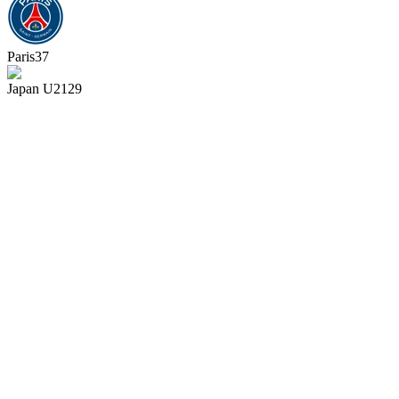
Paris
37
Japan U21
29