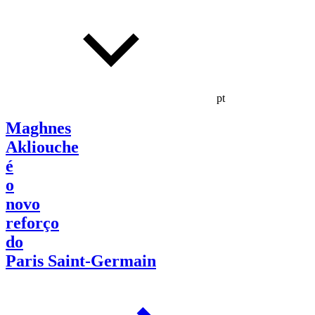
pt
Maghnes
Akliouche
é
o
novo
reforço
do
Paris Saint-Germain