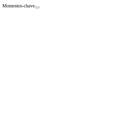
Momentos-chave
Fim de jogo
90'
+5'
+
5'
Final segunda parte, Paris Saint-Germain 1, Manchester United 1.
Fora