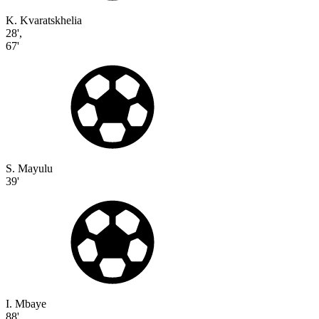
K. Kvaratskhelia
28'
,
67'
S. Mayulu
39'
I. Mbaye
88'