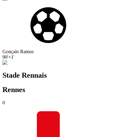
Gonçalo Ramos
90'+1'
Stade Rennais
Rennes
0