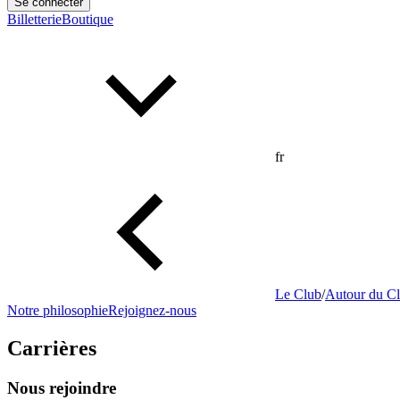
Se connecter
Billetterie
Boutique
fr
Le Club
/
Autour du C
Notre philosophie
Rejoignez-nous
Carrières
Nous rejoindre