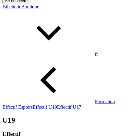
Se connecter
Billetterie
Boutique
fr
Formation
Effectif Espoirs
Effectif U19
Effectif U17
U19
Effectif