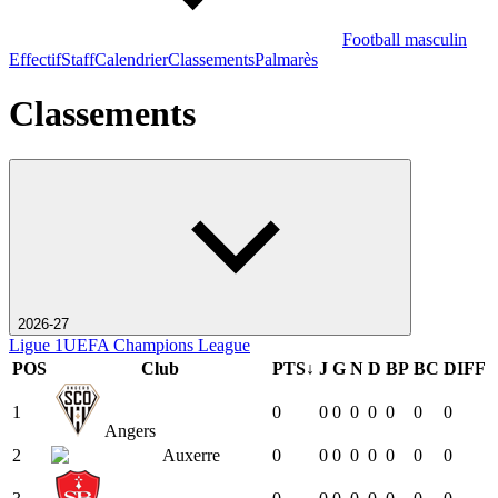
Football masculin
Effectif
Staff
Calendrier
Classements
Palmarès
Classements
2026-27
Ligue 1
UEFA Champions League
POS
Club
PTS
↓
J
G
N
D
BP
BC
DIFF
1
0
0
0
0
0
0
0
0
Angers
2
Auxerre
0
0
0
0
0
0
0
0