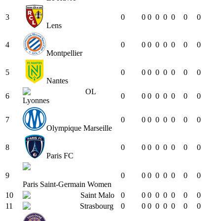
3
0
0
0
0
0
0
0
0
Lens
4
0
0
0
0
0
0
0
0
Montpellier
5
0
0
0
0
0
0
0
0
Nantes
OL
6
0
0
0
0
0
0
0
0
Lyonnes
7
0
0
0
0
0
0
0
0
Olympique Marseille
8
0
0
0
0
0
0
0
0
Paris FC
9
0
0
0
0
0
0
0
0
Paris Saint-Germain Women
10
Saint Malo
0
0
0
0
0
0
0
0
11
Strasbourg
0
0
0
0
0
0
0
0