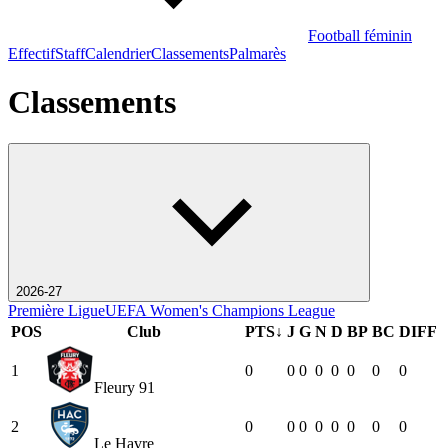
Football féminin
Effectif
Staff
Calendrier
Classements
Palmarès
Classements
2026-27
Première Ligue
UEFA Women's Champions League
POS
Club
PTS
↓
J
G
N
D
BP
BC
DIFF
1
0
0
0
0
0
0
0
0
Fleury 91
2
0
0
0
0
0
0
0
0
Le Havre