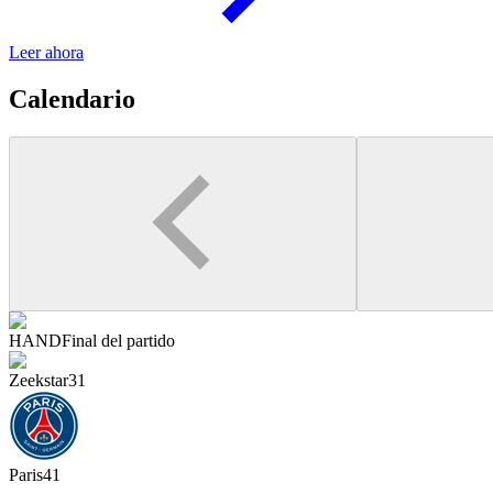
Leer ahora
Calendario
HAND
Final del partido
Zeekstar
31
Paris
41