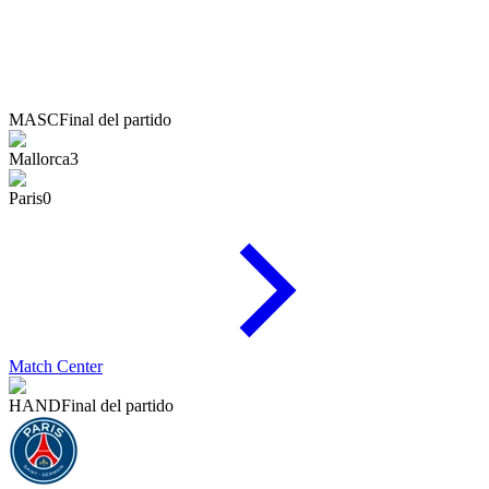
MASC
Final del partido
Mallorca
3
Paris
0
Match Center
HAND
Final del partido