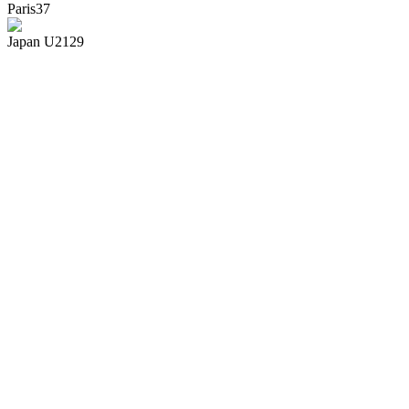
Paris
37
Japan U21
29