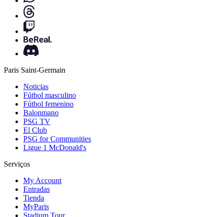
Paris Saint-Germain
Noticias
Fútbol masculino
Fútbol femenino
Balonmano
PSG TV
El Club
PSG for Communities
Ligue 1 McDonald's
Serviços
My Account
Entradas
Tienda
MyParis
Stadium Tour