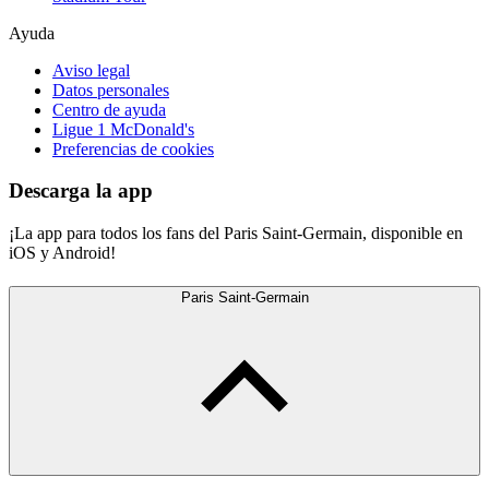
Ayuda
Aviso legal
Datos personales
Centro de ayuda
Ligue 1 McDonald's
Preferencias de cookies
Descarga la app
¡La app para todos los fans del Paris Saint-Germain, disponible en
iOS y Android!
Paris Saint-Germain