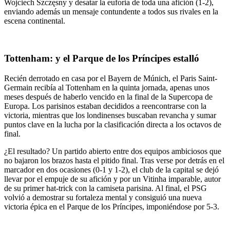
Wojciech Szczęsny y desatar la euforia de toda una afición (1-2),
enviando además un mensaje contundente a todos sus rivales en la
escena continental.
Tottenham: y el Parque de los Príncipes estalló
Recién derrotado en casa por el Bayern de Múnich, el Paris Saint-
Germain recibía al Tottenham en la quinta jornada, apenas unos
meses después de haberlo vencido en la final de la Supercopa de
Europa. Los parisinos estaban decididos a reencontrarse con la
victoria, mientras que los londinenses buscaban revancha y sumar
puntos clave en la lucha por la clasificación directa a los octavos de
final.
¿El resultado? Un partido abierto entre dos equipos ambiciosos que
no bajaron los brazos hasta el pitido final. Tras verse por detrás en el
marcador en dos ocasiones (0-1 y 1-2), el club de la capital se dejó
llevar por el empuje de su afición y por un Vitinha imparable, autor
de su primer hat-trick con la camiseta parisina. Al final, el PSG
volvió a demostrar su fortaleza mental y consiguió una nueva
victoria épica en el Parque de los Príncipes, imponiéndose por 5-3.