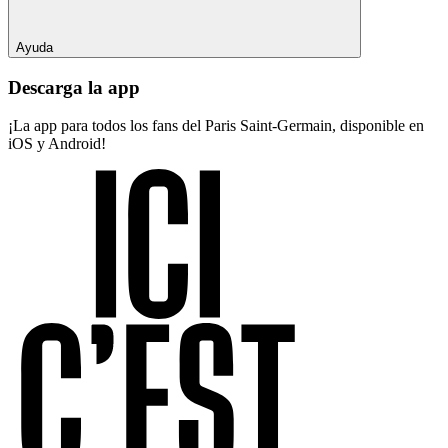
Ayuda
Descarga la app
¡La app para todos los fans del Paris Saint-Germain, disponible en
iOS y Android!