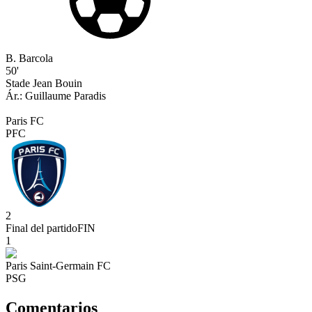
B. Barcola
50'
Stade Jean Bouin
Ár.:
Guillaume
Paradis
Paris FC
PFC
2
Final del partido
FIN
1
Paris Saint-Germain FC
PSG
Comentarios