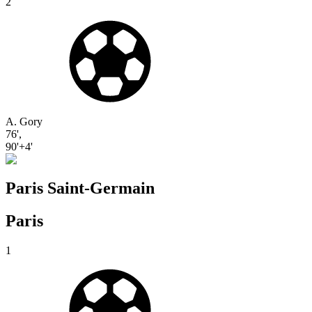
2
A. Gory
76'
,
90'+4'
Paris Saint-Germain
Paris
1