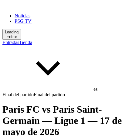
Noticias
PSG TV
Loading
Entrar
Entradas
Tienda
es
Final del partido
Final del partido
Paris FC
vs
Paris Saint-
Germain
— Ligue 1
— 17 de
mayo de 2026