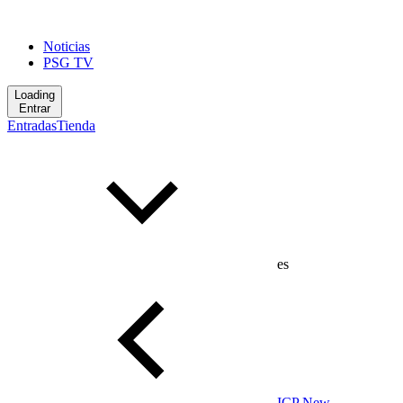
Noticias
PSG TV
Loading
Entrar
Entradas
Tienda
es
ICP New