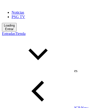
Noticias
PSG TV
Loading
Entrar
Entradas
Tienda
es
ICP New