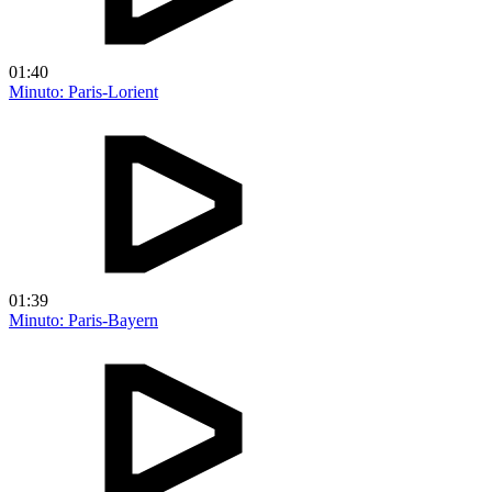
01:40
Minuto: Paris-Lorient
01:39
Minuto: Paris-Bayern