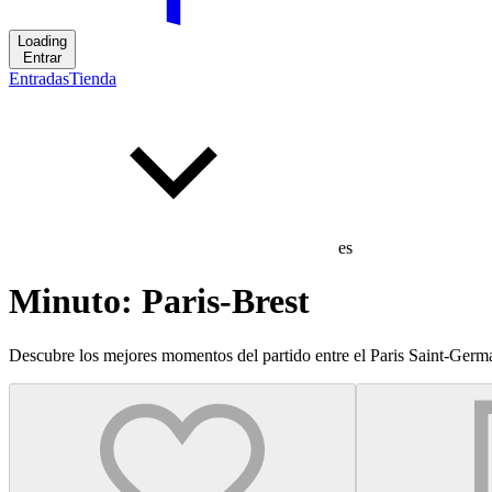
Loading
Entrar
Entradas
Tienda
es
Minuto: Paris-Brest
Descubre los mejores momentos del partido entre el Paris Saint-Germa