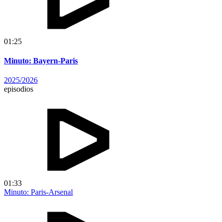
01:25
Minuto: Bayern-Paris
2025/2026
episodios
01:33
Minuto: Paris-Arsenal